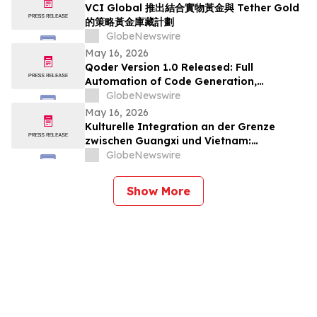
VCI Global 推出結合實物黃金與 Tether Gold
的策略黃金庫藏計劃
GlobeNewswire
May 16, 2026
Qoder Version 1.0 Released: Full
Automation of Code Generation,
Verification & Delivery
GlobeNewswire
May 16, 2026
Kulturelle Integration an der Grenze
zwischen Guangxi und Vietnam:
Veranstaltungen in Baise schlagen eine
GlobeNewswire
Brücke für die nachbarschaftlichen
Beziehungen zwischen China und Vietnam
Show More