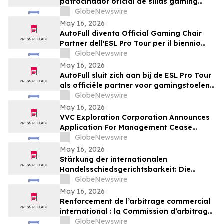
patrocinador oficial de sillas gaming
para la temporada 2026-2027
GlobeNewswire
May 16, 2026
AutoFull diventa Official Gaming Chair
Partner dell'ESL Pro Tour per il biennio
2026-2027
GlobeNewswire
May 16, 2026
AutoFull sluit zich aan bij de ESL Pro Tour
als officiële partner voor gamingstoelen
in 2026–2027
GlobeNewswire
May 16, 2026
VVC Exploration Corporation Announces
Application For Management Cease
Trade Order And Provides Financing
GlobeNewswire
Update
May 16, 2026
Stärkung der internationalen
Handelsschiedsgerichtsbarkeit: Die
Schiedsgerichtskommission von
GlobeNewswire
Guangzhou ruft weltweit zur Bewerbung
May 16, 2026
für ihr Schiedsrichtergremium auf
Renforcement de l’arbitrage commercial
international : la Commission d’arbitrage
de Guangzhou lance un appel à
GlobeNewswire