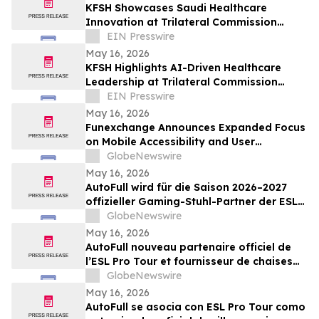
KFSH Showcases Saudi Healthcare
Innovation at Trilateral Commission
Tokyo Plenary Meeting 2026
EIN Presswire
May 16, 2026
KFSH Highlights AI-Driven Healthcare
Leadership at Trilateral Commission
Tokyo Plenary Meeting 2026
EIN Presswire
May 16, 2026
Funexchange Announces Expanded Focus
on Mobile Accessibility and User
Experience for Indian Users
GlobeNewswire
May 16, 2026
AutoFull wird für die Saison 2026–2027
offizieller Gaming-Stuhl-Partner der ESL
Pro Tour
GlobeNewswire
May 16, 2026
AutoFull nouveau partenaire officiel de
l’ESL Pro Tour et fournisseur de chaises
gaming référencé pour 2026-2027
GlobeNewswire
May 16, 2026
AutoFull se asocia con ESL Pro Tour como