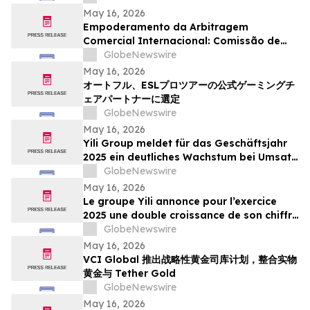
candidatures international pour son
May 16, 2026
panel d’arbitres
Empoderamento da Arbitragem
Comercial Internacional: Comissão de
Arbitragem de Guangzhou Abre
GlobeNewswire
Inscrições Globais para Painel de
May 16, 2026
Árbitros
オートフル、ESLプロツアーの公式ゲーミングチ
ェアパートナーに選定
GlobeNewswire
May 16, 2026
Yili Group meldet für das Geschäftsjahr
2025 ein deutliches Wachstum bei Umsatz
und Gewinn; seit dem Börsengang vor 30
GlobeNewswire
Jahren ist der Umsatz um das 500-Fache
May 16, 2026
gestiegen
Le groupe Yili annonce pour l’exercice
2025 une double croissance de son chiffre
d’affaires et de ses bénéfices, marquant
GlobeNewswire
ainsi une multiplication par 500 de son
May 16, 2026
chiffre d’affaires en 30 ans depuis son
VCI Global 推出战略性黄金司库计划，整合实物
introduction en bourse
黄金与 Tether Gold
GlobeNewswire
May 16, 2026