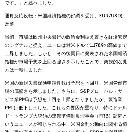
です。」と述べました。
通貨反応反転：米国経済指標の好調を受け、EUR/USDは
反落
当初、市場は欧州中央銀行の政策金利据え置きを経済安定
のシグナルと捉え、ユーロは対米ドルで1.1789の高値まで
上昇しました。しかし、その後同日に発表された米国経済
指標が市場予想を上回る強さを示したことで、楽観的な見
方は一転しました。
米国の新規失業保険申請件数は予想を下回り、米国労働市
場の底堅さを示しました。さらに、S&Pグローバル・サー
ビス業PMIは予想を上回る上昇となりましたが、製造業
PMIは低下しました。これらの要因が重なり、特にドナル
ド・トランプ大統領の連邦準備制度理事会（FRB）訪問と
いうニュースが報じられる中、米国金利の動向に関する憶