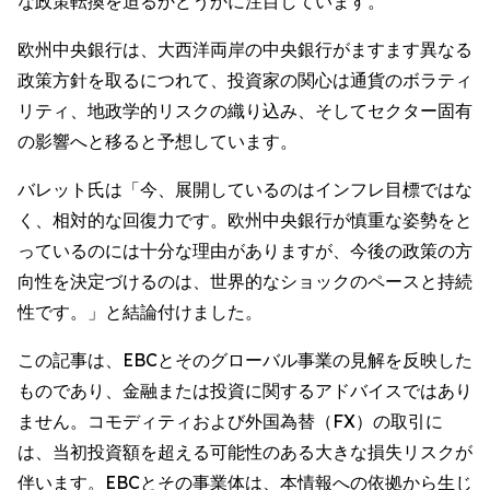
な政策転換を迫るかどうかに注目しています。
欧州中央銀行は、大西洋両岸の中央銀行がますます異なる
政策方針を取るにつれて、投資家の関心は通貨のボラティ
リティ、地政学的リスクの織り込み、そしてセクター固有
の影響へと移ると予想しています。
バレット氏は「今、展開しているのはインフレ目標ではな
く、相対的な回復力です。欧州中央銀行が慎重な姿勢をと
っているのには十分な理由がありますが、今後の政策の方
向性を決定づけるのは、世界的なショックのペースと持続
性です。」と結論付けました。
この記事は、EBCとそのグローバル事業の見解を反映した
ものであり、金融または投資に関するアドバイスではあり
ません。コモディティおよび外国為替（FX）の取引に
は、当初投資額を超える可能性のある大きな損失リスクが
伴います。EBCとその事業体は、本情報への依拠から生じ