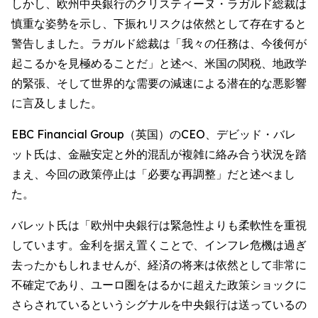
しかし、欧州中央銀行のクリスティーヌ・ラガルド総裁は
慎重な姿勢を示し、下振れリスクは依然として存在すると
警告しました。ラガルド総裁は「我々の任務は、今後何が
起こるかを見極めることだ」と述べ、米国の関税、地政学
的緊張、そして世界的な需要の減速による潜在的な悪影響
に言及しました。
EBC Financial Group（英国）のCEO、デビッド・バレ
ット氏は、金融安定と外的混乱が複雑に絡み合う状況を踏
まえ、今回の政策停止は「必要な再調整」だと述べまし
た。
バレット氏は「欧州中央銀行は緊急性よりも柔軟性を重視
しています。金利を据え置くことで、インフレ危機は過ぎ
去ったかもしれませんが、経済の将来は依然として非常に
不確定であり、ユーロ圏をはるかに超えた政策ショックに
さらされているというシグナルを中央銀行は送っているの