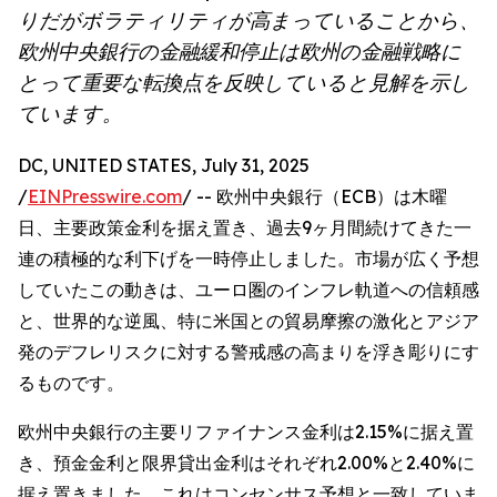
りだがボラティリティが高まっていることから、
欧州中央銀行の金融緩和停止は欧州の金融戦略に
とって重要な転換点を反映していると見解を示し
ています。
DC, UNITED STATES, July 31, 2025
/
EINPresswire.com
/ -- 欧州中央銀行（ECB）は木曜
日、主要政策金利を据え置き、過去9ヶ月間続けてきた一
連の積極的な利下げを一時停止しました。市場が広く予想
していたこの動きは、ユーロ圏のインフレ軌道への信頼感
と、世界的な逆風、特に米国との貿易摩擦の激化とアジア
発のデフレリスクに対する警戒感の高まりを浮き彫りにす
るものです。
欧州中央銀行の主要リファイナンス金利は2.15%に据え置
き、預金金利と限界貸出金利はそれぞれ2.00%と2.40%に
据え置きました。これはコンセンサス予想と一致していま