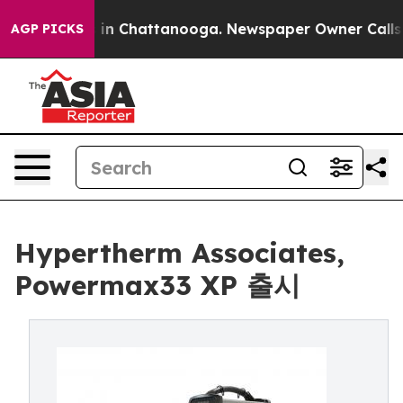
pse
Chaos in Chattanooga. Newspaper Owner Calls the 
AGP PICKS
Hypertherm Associates,
Powermax33 XP 출시