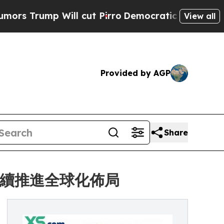
mp Will cut Pirro
Democratic Socialists of Amer
View all
Provided by AGP
Share
監，持續推進全球化佈局