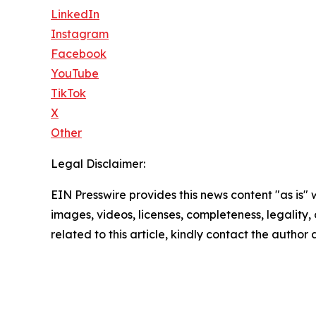
LinkedIn
Instagram
Facebook
YouTube
TikTok
X
Other
Legal Disclaimer:
EIN Presswire provides this news content "as is" 
images, videos, licenses, completeness, legality, o
related to this article, kindly contact the author