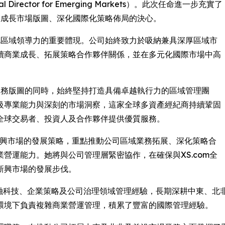
l Director for Emerging Markets）。此次任命進一步充實了
球高成長市場版圖、深化國際化策略佈局的決心。
強化區域領導力的重要體現。公司始終致力於吸納兼具深厚區域市
續商業成長、拓展策略合作夥伴關係，並在多元化國際市場中高
際業務版圖的同時，始終堅持打造具備卓越執行力的區域管理團
級專業能力與深刻的市場洞察，這家全球多資產經紀商持續鞏固
全球交易者、投資人及合作夥伴提供優質服務。
S.com在新興市場的發展策略，重點推動公司區域業務拓展、深化策略合
營運能力。她將與公司管理層緊密協作，在確保與XS.com全
新興市場的發展步伐。
金融服務、金融科技、企業策略及公司治理領域管理經驗，長期深耕中
環境下負責複雜商業營運管理，積累了豐富的國際管理經驗。