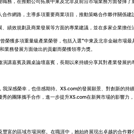
多個高階管理職務，在推動公司拓展中東及北非及前沿市場業務方面發揮
人合作網路，主導多項重要商業項目，推動策略合作夥伴關係建
展、績效規劃及商業發展等方面的專業建議，並在多家企業擔任
獲多項重量級產業榮譽，包括入選“中東及北非金融市場最具影響力十大女性（
次因其在創新和業務發展方面做出的貢獻而榮獲領導力獎。
邀演講嘉賓及圓桌論壇嘉賓，長期以來持續分享其對產業發展的
一，我深感榮幸，也倍感期待。XS.com的發展願景、對創新的
秀的團隊攜手合作，進一步提升XS.com在新興市場的影響力
驗以及豐富的區域市場洞察。在職涯中，她始終展現出卓越的合作