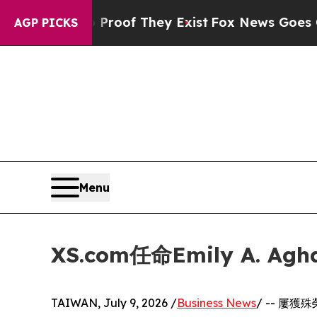
ers no Proof They Exist
Fox News Goes Quiet as 
AGP PICKS
Menu
XS.com任命Emily A.
TAIWAN, July 9, 2026 /
Business News
/ -- 屢