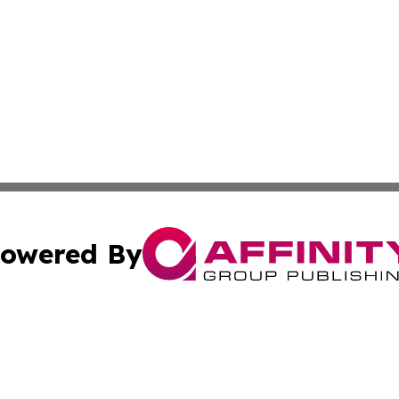
owered By
ubmit Press Release
Terms & Conditions
Copyright/DMCA
cs Inc. dba Affinity Group Publishing & The Asia Reporter.