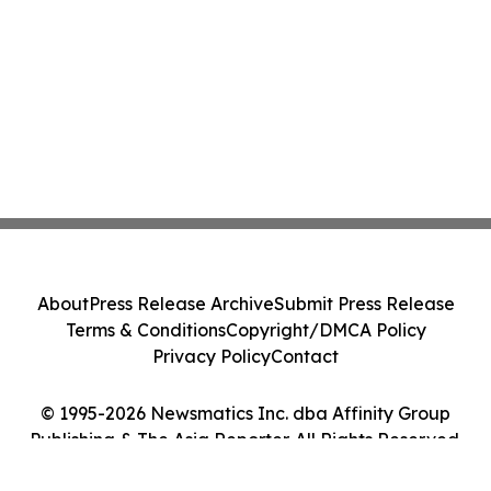
About
Press Release Archive
Submit Press Release
Terms & Conditions
Copyright/DMCA Policy
Privacy Policy
Contact
© 1995-2026 Newsmatics Inc. dba Affinity Group
Publishing & The Asia Reporter. All Rights Reserved.
Cookie Settings / Your Privacy Choices