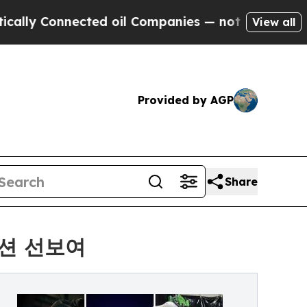
Connected oil Companies — not Taxpayers — the C
View all
Provided by AGP
Share
루션 선보여